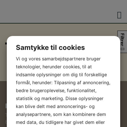
Hop
til
indholdet
Filtrer
TP
Samtykke til cookies
Vi og vores samarbejdspartnere bruger
teknologier, herunder cookies, til at
indsamle oplysninger om dig til forskellige
formål, herunder: Tilpasning af annoncering,
bedre brugeroplevelse, funktionalitet,
statistik og marketing. Disse oplysninger
KNOP & CO. APS
kan blive delt med annoncerings- og
analysepartnere, som kan kombinere dem
Tåstrup Byvej 19,
8462 Harlev J
med data, du tidligere har givet dem eller