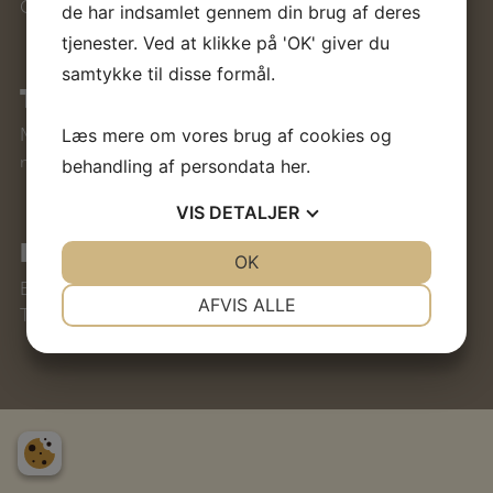
CVR nr.: 36503793
de har indsamlet gennem din brug af deres
tjenester. Ved at klikke på 'OK' giver du
samtykke til disse formål.
TELEFONTID
Mandag – Fredag:
Læs mere om vores brug af cookies og
mellem kl. 8:00 – 17:00
behandling af persondata
her
.
VIS
DETALJER
KONTAKT OS
JA
NEJ
OK
JA
NEJ
E-mail:
knopco@knopco.dk
NØDVENDIGE
PRÆFERENCER
AFVIS ALLE
Telefon:
+45 29 42 31 56
JA
NEJ
JA
NEJ
MARKETING
STATISTIK