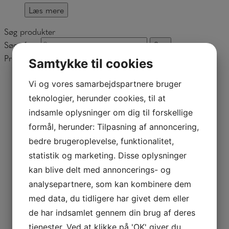
Læs mere
Søg produkter
Søg efter:
Søg
Produktkategorier
Samtykke til cookies
Afbarker
Vi og vores samarbejdspartnere bruger
Båndsavsklinger
teknologier, herunder cookies, til at
Brugte Maskiner
indsamle oplysninger om dig til forskellige
Købes
Sælges
formål, herunder: Tilpasning af annoncering,
Flishuggere
bedre brugeroplevelse, funktionalitet,
Diverse
statistik og marketing. Disse oplysninger
Flisbrydere
kan blive delt med annoncerings- og
Silvatec
Knive
analysepartnere, som kan kombinere dem
Bruks
med data, du tidligere har givet dem eller
Erjo
de har indsamlet gennem din brug af deres
Heinsohack
tjenester. Ved at klikke på 'OK' giver du