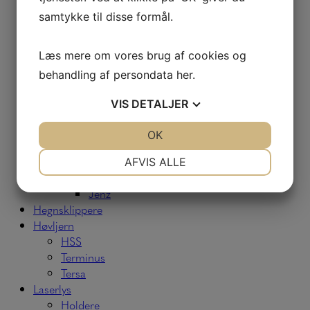
Jenz
samtykke til disse formål.
Silvatec
Tp
Modstål
Læs mere om vores brug af cookies og
Bruks
behandling af persondata
her
.
Erjo
Klöckner
VIS
DETALJER
Silvatec
Tp
JA
NEJ
OK
JA
NEJ
Vecoplan
NØDVENDIGE
PRÆFERENCER
Stålholder
AFVIS ALLE
Erjo
JA
NEJ
JA
NEJ
Jenz
MARKETING
STATISTIK
Hegnsklippere
Høvljern
HSS
Terminus
Tersa
Laserlys
Holdere