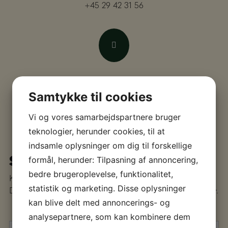
+45 29 42 31 56
E-MAIL
Samtykke til cookies
knopco@knopco.dk
Vi og vores samarbejdspartnere bruger
teknologier, herunder cookies, til at
indsamle oplysninger om dig til forskellige
SKRIV TIL OS
formål, herunder: Tilpasning af annoncering,
bedre brugeroplevelse, funktionalitet,
Kontakt os gerne med forespørgsler, stort som småt.
statistik og marketing. Disse oplysninger
Du kan skrive til os ved at udfylde formularen nedenunder.
kan blive delt med annoncerings- og
analysepartnere, som kan kombinere dem