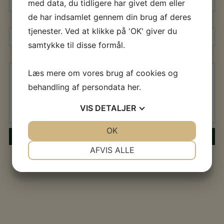
med data, du tidligere har givet dem eller
de har indsamlet gennem din brug af deres
tjenester. Ved at klikke på 'OK' giver du
samtykke til disse formål.
Læs mere om vores brug af cookies og
behandling af persondata
her
.
VIS
DETALJER
JA
NEJ
OK
JA
NEJ
NØDVENDIGE
PRÆFERENCER
AFVIS ALLE
JA
NEJ
JA
NEJ
MARKETING
STATISTIK